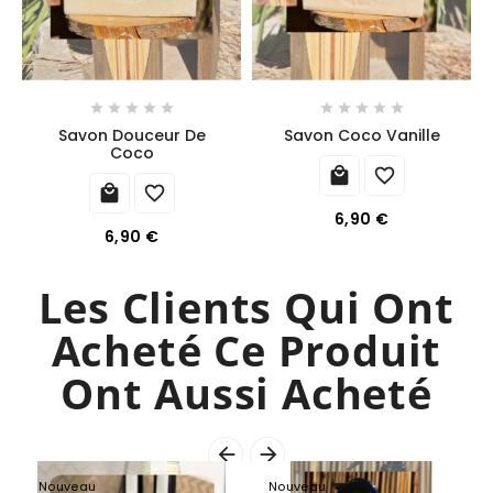










Savon Douceur De
Savon Coco Vanille
Coco




6,90 €
6,90 €
Les Clients Qui Ont
Acheté Ce Produit
Ont Aussi Acheté


Nouveau
Nouveau