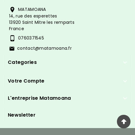
MATAMOANA

14, rue des esperettes
13920 Saint Mitre les remparts
France
0760371545

contact@matamoana.fr

Categories

Votre Compte

L'entreprise Matamoana

Newsletter
