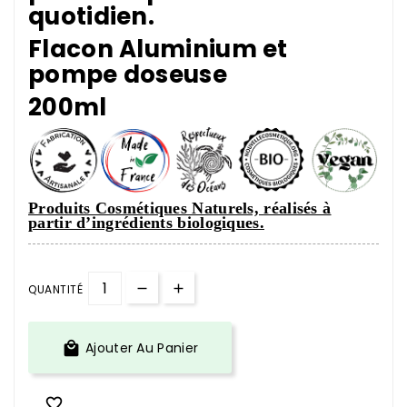
quotidien.
Flacon Aluminium et
pompe doseuse
200ml
Produits Cosmétiques Naturels,
réalisés à
partir d’ingrédients biologiques.
QUANTITÉ

Ajouter Au Panier
