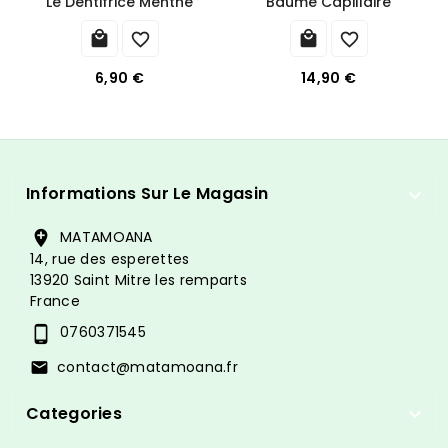
Le Dentifrice Menthe
Baume Capillaire




6,90 €
14,90 €
Informations Sur Le Magasin

MATAMOANA

14, rue des esperettes
13920 Saint Mitre les remparts
France
0760371545

contact@matamoana.fr

Categories
